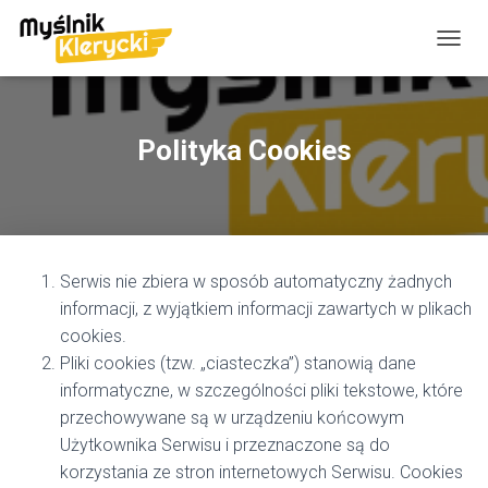
P
R
Z
E
Ł
Polityka Cookies
Ą
C
Z
N
A
W
Serwis nie zbiera w sposób automatyczny żadnych
I
G
informacji, z wyjątkiem informacji zawartych w plikach
A
cookies.
C
Pliki cookies (tzw. „ciasteczka”) stanowią dane
J
Ę
informatyczne, w szczególności pliki tekstowe, które
przechowywane są w urządzeniu końcowym
Użytkownika Serwisu i przeznaczone są do
korzystania ze stron internetowych Serwisu. Cookies