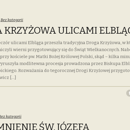
Categories:
Bez kategorii
 KRZYŻOWA ULICAMI ELBLĄ
zór ulicami Elbląga przeszła tradycyjna Droga Krzyżowa, w k
niczyli wierni przygotowujący się do Świąt Wielkanocnych. Na
przy kościele pw. Matki Bożej Królowej Polski, skąd – kilka min
 wyruszyła modlitewna procesja prowadzona przez Biskupa Elb
ickiego. Rozważania do tegorocznej Drogi Krzyżowej przygoto
wicz […]
Categories:
Bez kategorii
NIENIE ŚW. JÓZEFA