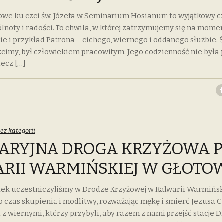
owe ku czci św. Józefa w Seminarium Hosianum to wyjątkowy c
lnoty i radości. To chwila, w której zatrzymujemy się na momen
ie i przykład Patrona – cichego, wiernego i oddanego służbie. Św
zcimy, był człowiekiem pracowitym. Jego codzienność nie była
lecz […]
ategories:
ez kategorii
ARYJNA DROGA KRZYŻOWA 
RII WARMIŃSKIEJ W GŁOTO
tek uczestniczyliśmy w Drodze Krzyżowej w Kalwarii Warmińsk
to czas skupienia i modlitwy, rozważając mękę i śmierć Jezusa 
 z wiernymi, którzy przybyli, aby razem z nami przejść stacje D