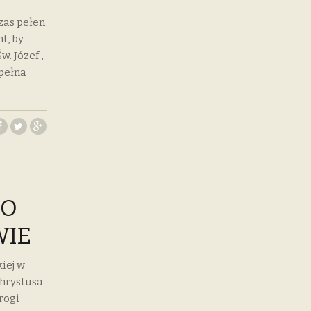
zas pełen
t, by
. Józef ,
 pełna
PO
WIE
iej w
Chrystusa
rogi