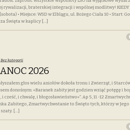
radość zaprosić wszystkie wspólnoty LSO na wyjątkowe wydar
 rywalizacji, braterskiej integracji i wspólnej modlitwy! KIEDY
 (sobota) • Miejsce: WSD w Elblągu, ul. Bożego Ciała 10 • Start: Go
za Święta w kaplicy […]
Categories:
Bez kategorii
ANOC 2026
usłyszałem głos wielu aniołów dokoła tronu i Zwierząt, i Starców
em donośnym: «Baranek zabity jest godzien wziąć potęgę i bo
 i cześć, i chwalę, i błogosławieństwo»”. Ap 5, 11 -12 Zmartwyc
nka Zabitego, Zmartwychwstanie to Święto tych, którzy w Jego
 szaty. […]