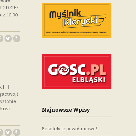
zenie
 I GDZIE?
dz. 10:00
, […]
gactwo, i
hwstanie
 krwi
Najnowsze Wpisy
Rekolekcje powołaniowe!