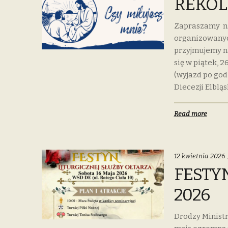
REKOL
Zapraszamy na 
organizowanyc
przyjmujemy n
się w piątek, 
(wyjazd po god
Diecezji Elbląs
Read more
12 kwietnia 2026
FESTY
2026
Drodzy Minist