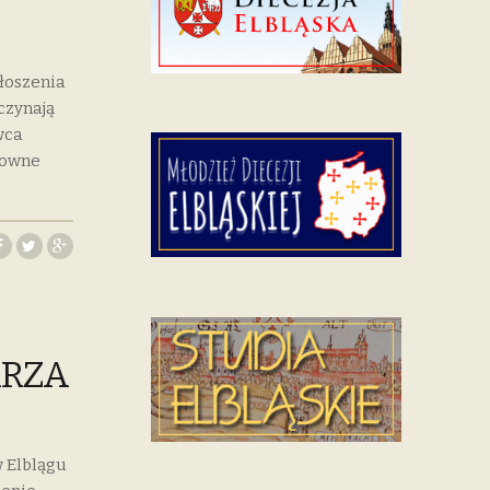
łoszenia
czynają
wca
howne
ARZA
 Elblągu