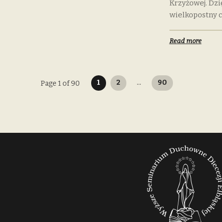
Krzyżowej. Dzi
wielkopostny c
Read more
Stronicowanie
1
2
…
90
Page 1 of 90
wpisów