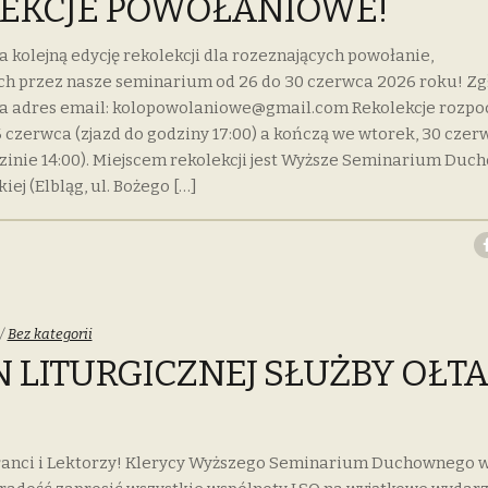
EKCJE POWOŁANIOWE!
kolejną edycję rekolekcji dla rozeznających powołanie,
h przez nasze seminarium od 26 do 30 czerwca 2026 roku! Zg
a adres email: kolopowolaniowe@gmail.com Rekolekcje rozpo
26 czerwca (zjazd do godziny 17:00) a kończą we wtorek, 30 czer
zinie 14:00). Miejscem rekolekcji jest Wyższe Seminarium Duc
kiej (Elbląg, ul. Bożego […]
Categories:
Bez kategorii
N LITURGICZNEJ SŁUŻBY OŁT
ranci i Lektorzy! Klerycy Wyższego Seminarium Duchownego w