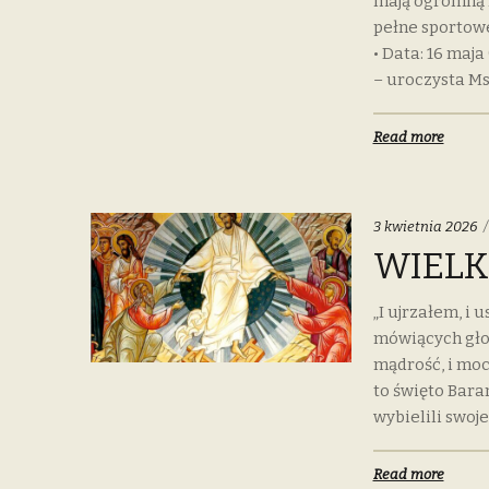
mają ogromną 
pełne sportowej
• Data: 16 maja
– uroczysta Ms
Read more
3 kwietnia 2026
WIELK
„I ujrzałem, i 
mówiących głos
mądrość, i moc,
to święto Bara
wybielili swoje
Read more