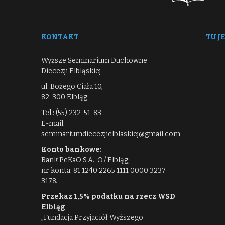
KONTAKT
TU J
Wyższe Seminarium Duchowne
Diecezji Elbląskiej
ul. Bożego Ciała 10,
82-300 Elbląg
Tel.: (55) 232-51-83
E-mail:
seminariumdiecezjielblaskiej@gmail.com
Konto bankowe:
Bank PeKaO S.A. O./ Elbląg;
nr konta: 81 1240 2265 1111 0000 3237
3178.
Przekaz 1,5% podatku na rzecz WSD
Elbląg
„Fundacja Przyjaciół Wyższego