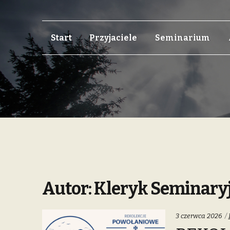
Skip
Skip
Start
Przyjaciele
Seminarium
to
to
navigation
content
Autor:
Kleryk Seminary
3 czerwca 2026