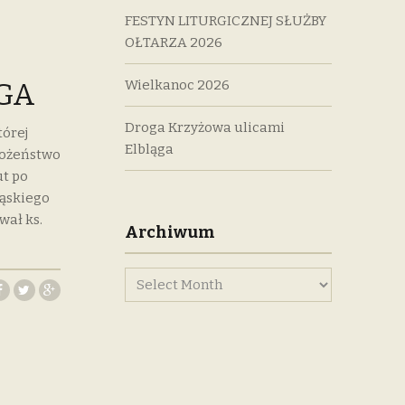
FESTYN LITURGICZNEJ SŁUŻBY
OŁTARZA 2026
Wielkanoc 2026
GA
Droga Krzyżowa ulicami
tórej
Elbląga
bożeństwo
ut po
ląskiego
wał ks.
Archiwum