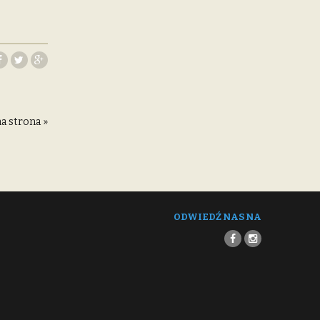
a strona »
ODWIEDŹ NAS NA