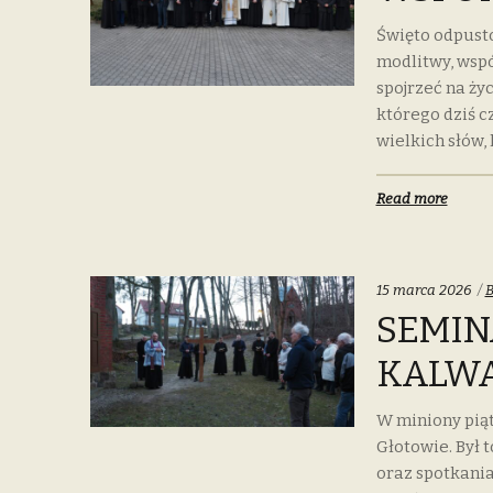
Święto odpust
modlitwy, wspó
spojrzeć na życ
którego dziś c
wielkich słów, 
Read more
C
15 marca 2026
B
SEMIN
KALWA
W miniony pią
Głotowie. Był 
oraz spotkania