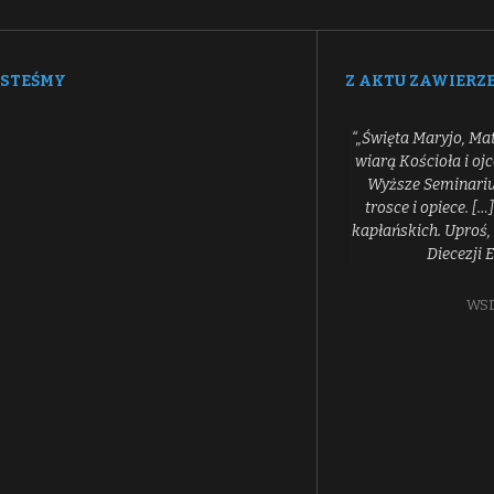
ESTEŚMY
Z AKTU ZAWIERZ
“„Święta Maryjo, Ma
wiarą Kościoła i oj
Wyższe Seminarium
trosce i opiece. 
kapłańskich. Uproś, 
Diecezji 
WSD