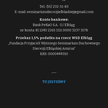
Tel.: (55) 232-51-83
E-mail: seminariumdiecezjielblaskiej@gmail.com
Konto bankowe:
Bank PeKaO S.A. O./ Elbląg;
nr konta: 81 1240 2265 1111 0000 3237 3178.
Przekaz 1,5% podatku na rzecz WSD Elbląg
„Fundacja Przyjaciół Wyższego Seminarium Duchownego
Diecezji Elbląskiej Amicus”
KRS: 0000444310
TU JESTEŚMY