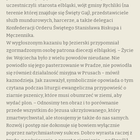
uczestniczyli: starosta elbląski, wójt gminy Rychliki (na
terenie której znajduje się Święty Gaj), przedstawiciele
służb mundurowych, harcerze, a także delegaci
Konfederacji Orderu Świętego Stanisława Biskupa i
Męczennika.
W wygłoszonym kazaniu bp Jezierski przypomniał
zgormadzonym osobę patrona diecezji elbląskiej. – Życie
św. Wojciecha było z wielu powodów nieudane. Nie
powiodło się jego pasterzowanie w Pradze, nie powiodła
się również działalność misyjna w Prusach – mówił
kaznodzieja. Jak zauważył, symbolicznie opowiada o tym
czytana podczas liturgii ewangeliczna przypowieść o
ziarnie pszenicy, które musi obumrzeć w ziemi, aby
wydać plon. – Odnosimy ten obraz i to porównanie
przede wszystkim do Jezusa ukrzyżowanego, który
zmartwychwstał, ale stosujemy je także do nas samych.
Rozwój i postęp nie dokonuje się bowiem wyłącznie
poprzez natychmiastowy sukces. Dobro wyrasta raczej z