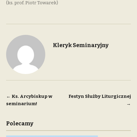
(ks. prof. Piotr Towarek)
Kleryk Seminaryjny
Nawigacja
←
Ks. Arcybiskup w
Festyn Służby Liturgicznej
seminarium!
→
wpisu
Polecamy