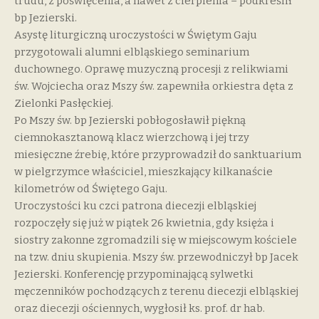
trudu, z poświęcenia, a nawet z cierpienia – podkreślił
bp Jezierski.
Asystę liturgiczną uroczystości w Świętym Gaju
przygotowali alumni elbląskiego seminarium
duchownego. Oprawę muzyczną procesji z relikwiami
św. Wojciecha oraz Mszy św. zapewniła orkiestra dęta z
Zielonki Pasłęckiej.
Po Mszy św. bp Jezierski pobłogosławił piękną
ciemnokasztanową klacz wierzchową i jej trzy
miesięczne źrebię, które przyprowadził do sanktuarium
w pielgrzymce właściciel, mieszkający kilkanaście
kilometrów od Świętego Gaju.
Uroczystości ku czci patrona diecezji elbląskiej
rozpoczęły się już w piątek 26 kwietnia, gdy księża i
siostry zakonne zgromadzili się w miejscowym kościele
na tzw. dniu skupienia. Mszy św. przewodniczył bp Jacek
Jezierski. Konferencję przypominającą sylwetki
męczenników pochodzących z terenu diecezji elbląskiej
oraz diecezji ościennych, wygłosił ks. prof. dr hab.