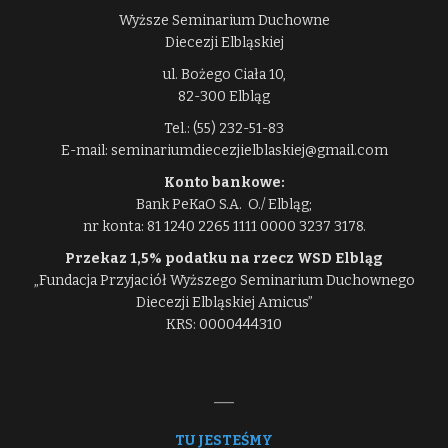
Wyższe Seminarium Duchowne
Diecezji Elbląskiej
ul. Bożego Ciała 10,
82-300 Elbląg
Tel.: (55) 232-51-83
E-mail: seminariumdiecezjielblaskiej@gmail.com
Konto bankowe:
Bank PeKaO S.A. O./ Elbląg;
nr konta: 81 1240 2265 1111 0000 3237 3178.
Przekaz 1,5% podatku na rzecz WSD Elbląg
„Fundacja Przyjaciół Wyższego Seminarium Duchownego
Diecezji Elbląskiej Amicus”
KRS: 0000444310
TU JESTEŚMY