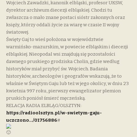
Wojciech Zawadzki, kanonik elbląski, profesor UKSW,
dyrektor archiwum diecezji elbląskiej. Chodzi tu
zwłaszcza o mało znane postaci sióstr zakonnych oraz
księży, którzy oddali życie za wiarę w czasie II wojny
światowej.
Święty Gaj to wieś położona w województwie
warmińsko-mazurskim, w powiecie elbląskim i diecezji
elbląskiej. Nieopodal wsi znajdują się pozostałości
dawnego pruskiego grodziska Cholin, gdzie według
historyków miał przybyć św. Wojciech. Badania
historyków, archeologów i geografów wskazują, że to
właśnie w Świętym Gaju lub też w jego okolicy, w dniu 23
kwietnia 997 roku, pierwszy ewangelizator plemion
pruskich poniósł śmierć męczeńską.
RELACJA RADIA ELBLĄG/OLSZTYN:
https://radioolsztyn.pl/w-swietym-gaju-
uczczono…/01756886
#