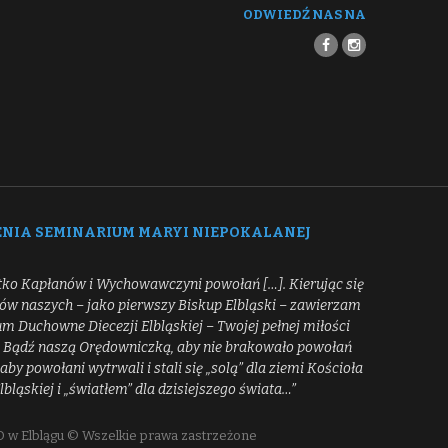
ODWIEDŹ NAS NA
ENIA SEMINARIUM MARYI NIEPOKALANEJ
tko Kapłanów i Wychowawczyni powołań […]. Kierując się
ców naszych – jako pierwszy Biskup Elbląski – zawierzam
 Duchowne Diecezji Elbląskiej – Twojej pełnej miłości
[…] Bądź naszą Orędowniczką, aby nie brakowało powołań
aby powołani wytrwali i stali się „solą” dla ziemi Kościoła
Elbląskiej i „światłem” dla dzisiejszego świata…”
 w Elblągu © Wszelkie prawa zastrzeżone