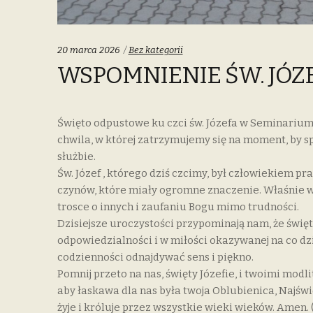
Categories:
20 marca 2026
Bez kategorii
WSPOMNIENIE ŚW. JÓZ
Święto odpustowe ku czci św. Józefa w Seminarium 
chwila, w której zatrzymujemy się na moment, by sp
służbie.
Św. Józef , którego dziś czcimy, był człowiekiem pr
czynów, które miały ogromne znaczenie. Właśnie w 
trosce o innych i zaufaniu Bogu mimo trudności.
Dzisiejsze uroczystości przypominają nam, że święt
odpowiedzialności i w miłości okazywanej na co dzie
codzienności odnajdywać sens i piękno.
Pomnij przeto na nas, święty Józefie, i twoimi modl
aby łaskawa dla nas była twoja Oblubienica, Najśw
żyje i króluje przez wszystkie wieki wieków. Amen.