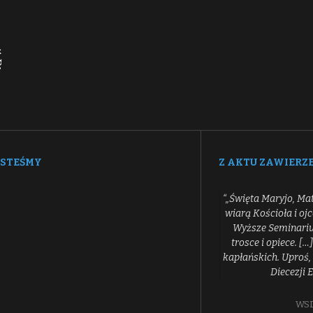
ESTEŚMY
Z AKTU ZAWIERZ
“„Święta Maryjo, Ma
wiarą Kościoła i oj
Wyższe Seminarium
trosce i opiece. 
kapłańskich. Uproś, 
Diecezji 
WSD