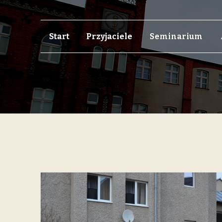
Skip
Skip
Start
Przyjaciele
Seminarium
to
to
navigation
content