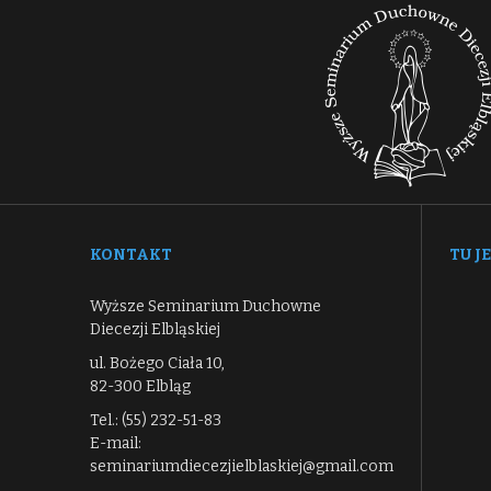
KONTAKT
TU J
Wyższe Seminarium Duchowne
Diecezji Elbląskiej
ul. Bożego Ciała 10,
82-300 Elbląg
Tel.: (55) 232-51-83
E-mail:
seminariumdiecezjielblaskiej@gmail.com