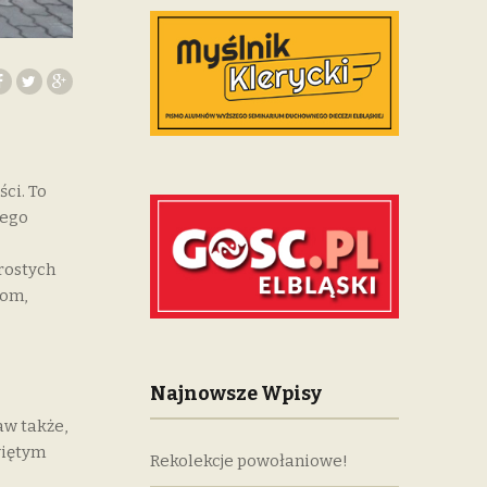
ci. To
nego
prostych
kom,
Najnowsze Wpisy
aw także,
więtym
Rekolekcje powołaniowe!