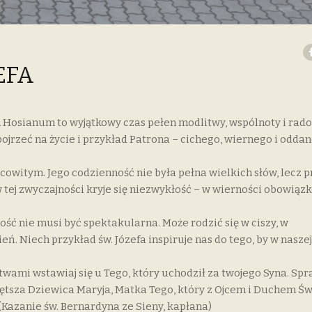
EFA
Hosianum to wyjątkowy czas pełen modlitwy, wspólnoty i radoś
ojrzeć na życie i przykład Patrona – cichego, wiernego i odda
acowitym. Jego codzienność nie była pełna wielkich słów, lecz 
tej zwyczajności kryje się niezwykłość – w wierności obowiąz
ość nie musi być spektakularna. Może rodzić się w ciszy, w
ń. Niech przykład św. Józefa inspiruje nas do tego, by w naszej
itwami wstawiaj się u Tego, który uchodził za twojego Syna. Spr
iętsza Dziewica Maryja, Matka Tego, który z Ojcem i Duchem Ś
 (Kazanie św. Bernardyna ze Sieny, kapłana)