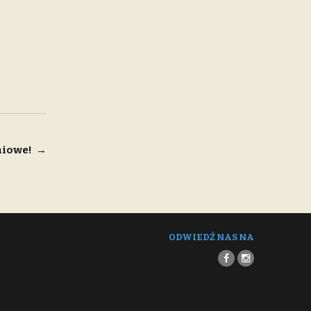
niowe!
→
ODWIEDŹ NAS NA