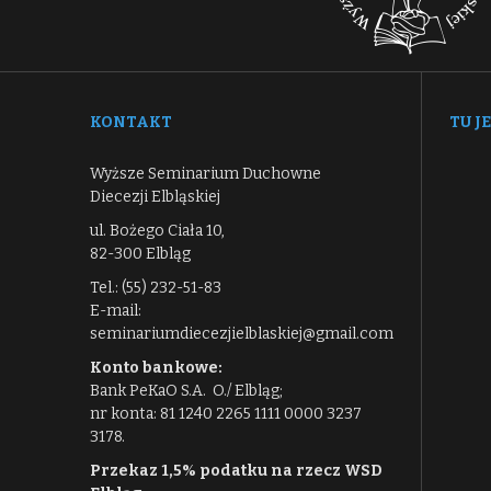
KONTAKT
TU J
Wyższe Seminarium Duchowne
Diecezji Elbląskiej
ul. Bożego Ciała 10,
82-300 Elbląg
Tel.: (55) 232-51-83
E-mail:
seminariumdiecezjielblaskiej@gmail.com
Konto bankowe:
Bank PeKaO S.A. O./ Elbląg;
nr konta: 81 1240 2265 1111 0000 3237
3178.
Przekaz 1,5% podatku na rzecz WSD