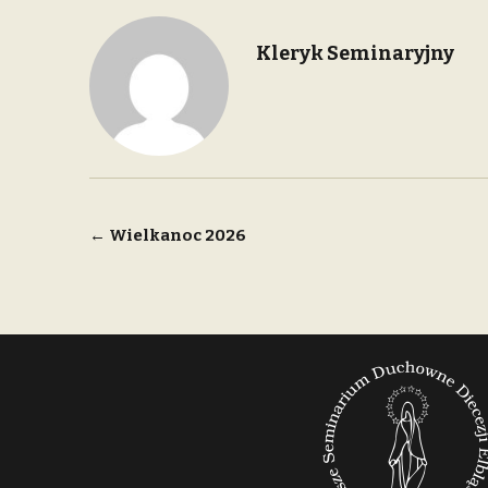
Kleryk Seminaryjny
Nawigacja
←
Wielkanoc 2026
wpisu