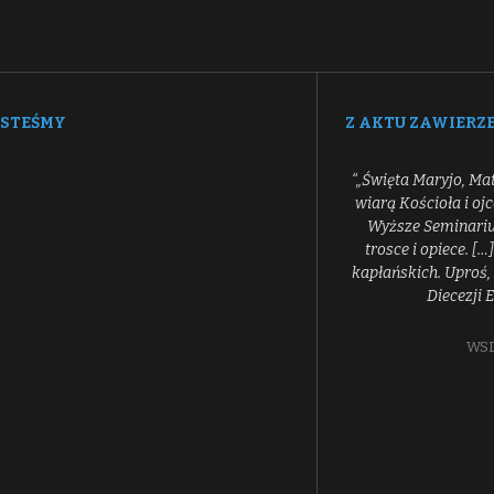
ESTEŚMY
Z AKTU ZAWIERZ
“„Święta Maryjo, Ma
wiarą Kościoła i oj
Wyższe Seminarium
trosce i opiece. 
kapłańskich. Uproś, 
Diecezji 
WSD