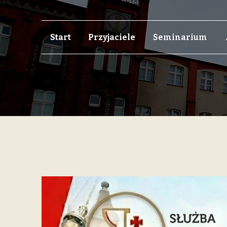
Skip
Skip
Start
Przyjaciele
Seminarium
to
to
navigation
content