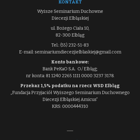
KONTAKT
Wyższe Seminarium Duchowne
Diecezji Elbląskiej
ul. Bożego Ciała 10,
82-300 Elbląg
Tel.: (55) 232-51-83
E-mail: seminariumdiecezjielblaskiej@gmail.com
Konto bankowe:
Bank PeKaO S.A. O./ Elbląg;
nr konta: 81 1240 2265 1111 0000 3237 3178.
Przekaz 1,5% podatku na rzecz WSD Elbląg
„Fundacja Przyjaciół Wyższego Seminarium Duchownego
Diecezji Elbląskiej Amicus”
KRS: 0000444310