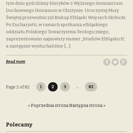
tym dniu gościliśmy kleryków z Wyższego Seminarium
Duchownego Hosianum w Olsztynie. Uroczystej Mszy
Świętej przewodniczył Biskup Elbląski Wojciech Skibicki.
Po Eucharystii, w ramach spotkania elbląskiego
oddziału Polskiego Towarzystwa Teologicznego,
zaprezentowano najnowszy numer „Studiów Elbląskich”,
a następnie wysłuchaliśmy […]
Read more
Stronicowanie
1
2
3
…
82
Page 2 of 82
wpisów
« Poprzednia strona
Następna strona »
Polecamy